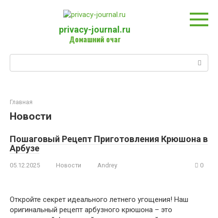
Перейти
к
контенту
privacy-journal.ru
Домашний очаг
Поиск:
Главная
Новости
Пошаговый Рецепт Приготовления Крюшона в
Арбузе
05.12.2025
Новости
Andrey
0
Откройте секрет идеального летнего угощения! Наш
оригинальный рецепт арбузного крюшона – это