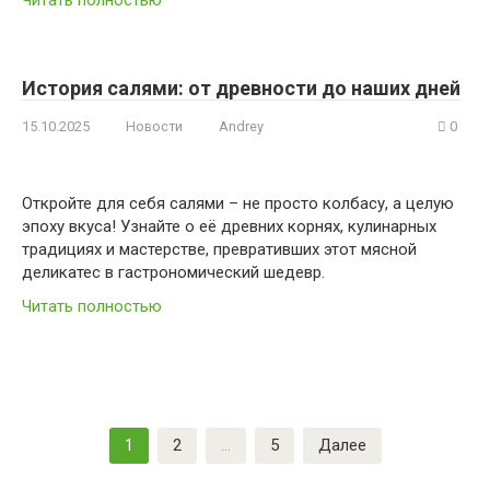
История салями: от древности до наших дней
15.10.2025
Новости
Andrey
0
Откройте для себя салями – не просто колбасу, а целую
эпоху вкуса! Узнайте о её древних корнях, кулинарных
традициях и мастерстве, превративших этот мясной
деликатес в гастрономический шедевр.
Читать полностью
Пагинация
1
2
…
5
Далее
записей