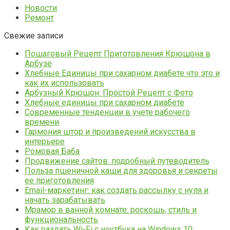
Новости
Ремонт
Свежие записи
Пошаговый Рецепт Приготовления Крюшона в
Арбузе
Хлебные Единицы при сахарном диабете что это и
как их использовать
Арбузный Крюшон: Простой Рецепт с Фото
Хлебные единицы при сахарном диабете
Современные тенденции в учете рабочего
времени
Гармония штор и произведений искусства в
интерьере
Ромовая Баба
Продвижение сайтов: подробный путеводитель
Польза пшеничной каши для здоровья и секреты
ее приготовления
Email-маркетинг: как создать рассылку с нуля и
начать зарабатывать
Мрамор в ванной комнате: роскошь, стиль и
функциональность
Как раздать Wi-Fi с ноутбука на Windows 10: