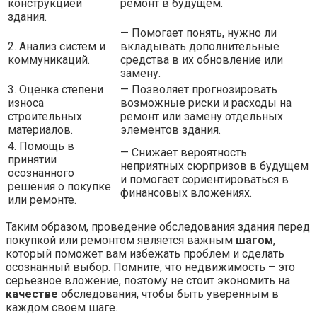
конструкцией
ремонт в будущем.
здания.
— Помогает понять, нужно ли
2. Анализ систем и
вкладывать дополнительные
коммуникаций.
средства в их обновление или
замену.
3. Оценка степени
— Позволяет прогнозировать
износа
возможные риски и расходы на
строительных
ремонт или замену отдельных
материалов.
элементов здания.
4. Помощь в
— Снижает вероятность
принятии
неприятных сюрпризов в будущем
осознанного
и помогает сориентироваться в
решения о покупке
финансовых вложениях.
или ремонте.
Таким образом, проведение обследования здания перед
покупкой или ремонтом является важным
шагом
,
который поможет вам избежать проблем и сделать
осознанный выбор. Помните, что недвижимость – это
серьезное вложение, поэтому не стоит экономить на
качестве
обследования, чтобы быть уверенным в
каждом своем шаге.