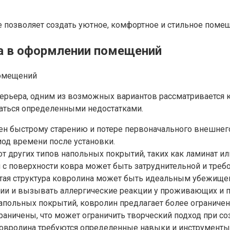
е позволяет создать уютное, комфортное и стильное поме
а
в оформлении помещений
терьера, одним из возможных вариантов рассматривается 
аться определенными недостатками.
н быстрому старению и потере первоначального внешнег
од времени после установки.
 от других типов напольных покрытий, таких как ламинат и
ий с поверхности ковра может быть затруднительной и тре
тая структура ковролина может быть идеальным убежищем
нии и вызывать аллергические реакции у проживающих и 
напольных покрытий, ковролин предлагает более ограниче
граничены, что может ограничить творческий подход при со
 ковролина требуются определенные навыки и инструмент