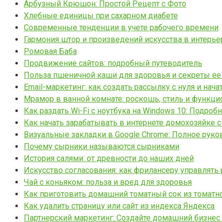
Арбузный Крюшон: Простой Рецепт с Фото
Хлебные единицы при сахарном диабете
Современные тенденции в учете рабочего времени
Гармония штор и произведений искусства в интерье
Ромовая Баба
Продвижение сайтов: подробный путеводитель
Польза пшеничной каши для здоровья и секреты ее
Email-маркетинг: как создать рассылку с нуля и нач
Мрамор в ванной комнате: роскошь, стиль и функци
Как раздать Wi-Fi с ноутбука на Windows 10: Подроб
Как начать зарабатывать в интернете домохозяйке с
Визуальные закладки в Google Chrome: Полное руко
Почему сырники называются сырниками
История салями: от древности до наших дней
Искусство согласования: как фрилансеру управлять
Чай с коньяком: польза и вред для здоровья
Как приготовить домашний томатный сок из томатн
Как удалить страницу или сайт из индекса Яндекса
Партнерский маркетинг: Создайте домашний бизнес