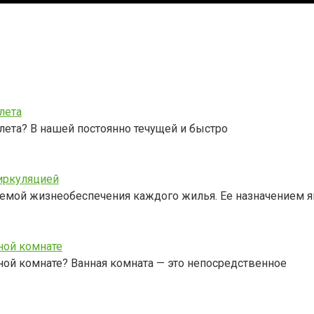
лета
лета? В нашей постоянно течущей и быстро
иркуляцией
темой жизнеобеспечения каждого жилья. Ее назначением я
ной комнате
ной комнате? Ванная комната — это непосредственное